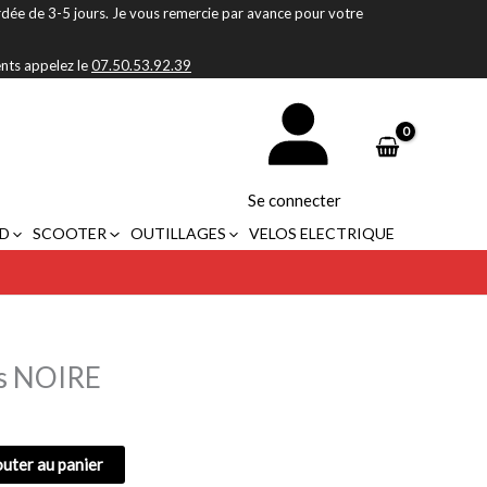
rdée de 3-5 jours. Je vous remercie par avance pour votre
ents appelez le
07.50.53.92.39
Se connecter
D
SCOOTER
OUTILLAGES
VELOS ELECTRIQUE
es NOIRE
outer au panier