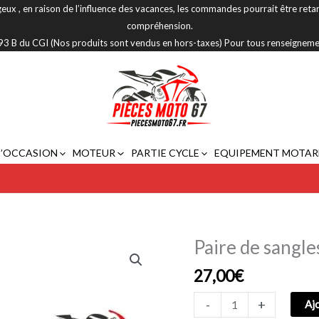
eux , en raison de l’influence des vacances, les commandes pourrait être reta
compréhension.
 293 B du CGI (Nos produits sont vendus en hors-taxes) Pour tous renseignem
D’OCCASION
MOTEUR
PARTIE CYCLE
EQUIPEMENT MOTAR
Paire de sangl
quantité
de
27,00
€
Paire
de
-
+
Aj
sangles