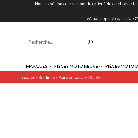
Aller
Nous expédions dans le monde entier à des tarifs avantag
au
contenu
TVA non applicable, l'article
Rechercher
MARQUES
PIÈCES MOTO NEUVE
PIÈCES MOTO 
Accueil
»
Boutique
»
Paire de sangles NOIRE