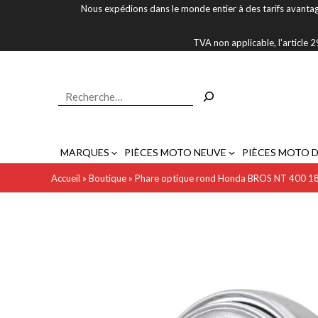
Aller
Nous expédions dans le monde entier à des tarifs avantag
au
contenu
TVA non applicable, l'article
Rechercher
MARQUES
PIÈCES MOTO NEUVE
PIÈCES MOTO 
Accueil
»
Boutique
»
Phare optique rond Honda BROS NT 400 