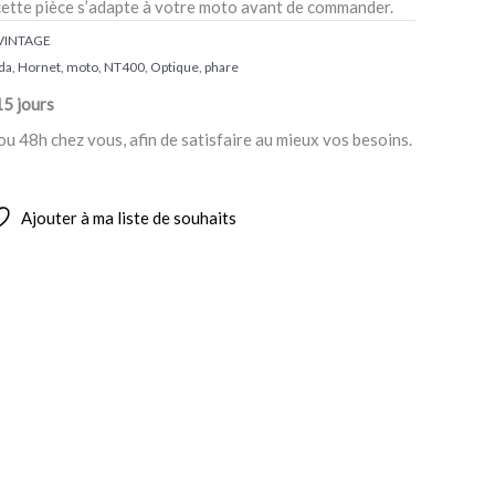
cette pièce s’adapte à votre moto avant de commander.
VINTAGE
da
,
Hornet
,
moto
,
NT400
,
Optique
,
phare
15 jours
ou 48h chez vous, afin de satisfaire au mieux vos besoins.
Ajouter à ma liste de souhaits