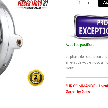
-
+
Aj
Honda
BROS
NT
400
1888-
1992
Avec feu position.
Le phare de remplacement e
en état de votre moto à mo
Neuf.
SUR COMMANDE – Livraiso
Garantie: 2 ans