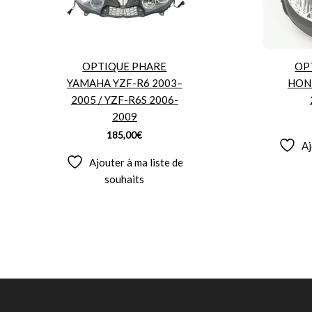
OPTIQUE PHARE
OP
YAMAHA YZF-R6 2003–
HON
2005 / YZF-R6S 2006-
2009
185,00
€
Aj
Ajouter à ma liste de
souhaits