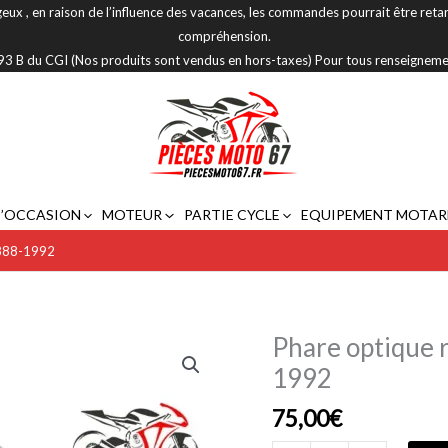
eux , en raison de l’influence des vacances, les commandes pourrait être reta
compréhension.
 293 B du CGI (Nos produits sont vendus en hors-taxes) Pour tous renseignem
D’OCCASION
MOTEUR
PARTIE CYCLE
EQUIPEMENT MOTAR
1888-1992
Phare optique
quantité
de
1992
Phare
75,00
€
optique
rond