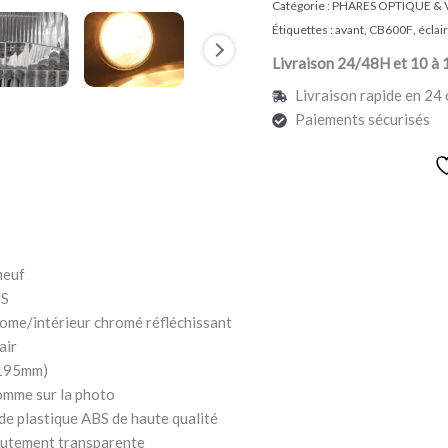
Catégorie :
PHARES OPTIQUE & 
Étiquettes :
avant
,
CB600F
,
éclai
Livraison 24/48H et 10 à 
Livraison rapide en 24 
Paiements sécurisés
neuf
BS
rome/intérieur chromé réfléchissant
air
(195mm)
comme sur la photo
de plastique ABS de haute qualité
hautement transparente