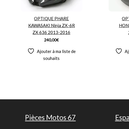
OPTIQUE PHARE
OP
KAWASAKI Ninja ZX-6R
HON
ZX 636 2013-2016
240,00
€
Ajouter à ma liste de
Aj
souhaits
Pièces Motos 67
Espa