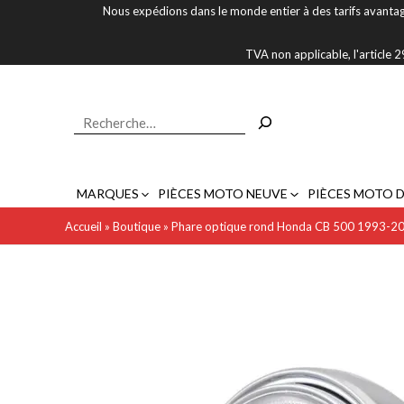
Aller
Nous expédions dans le monde entier à des tarifs avantag
au
contenu
TVA non applicable, l'article
Rechercher
MARQUES
PIÈCES MOTO NEUVE
PIÈCES MOTO 
Accueil
»
Boutique
»
Phare optique rond Honda CB 500 1993-2