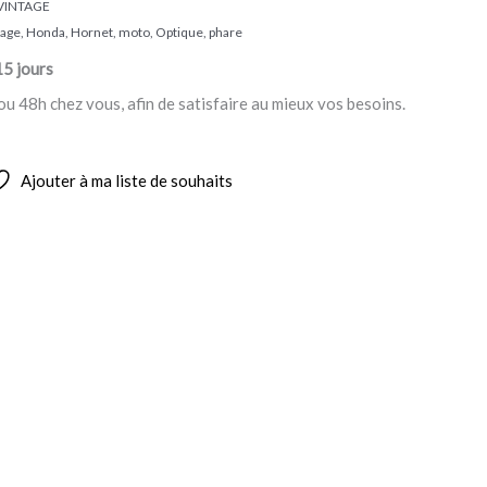
VINTAGE
rage
,
Honda
,
Hornet
,
moto
,
Optique
,
phare
15 jours
ou 48h chez vous, afin de satisfaire au mieux vos besoins.
Ajouter à ma liste de souhaits