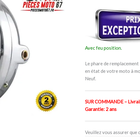
Honda
CB
500
1993-
2003
Avec feu position.
Le phare de remplacement e
en état de votre moto à mo
Neuf.
SUR COMMANDE – Livraiso
Garantie: 2 ans
Veuillez vous assurer que 