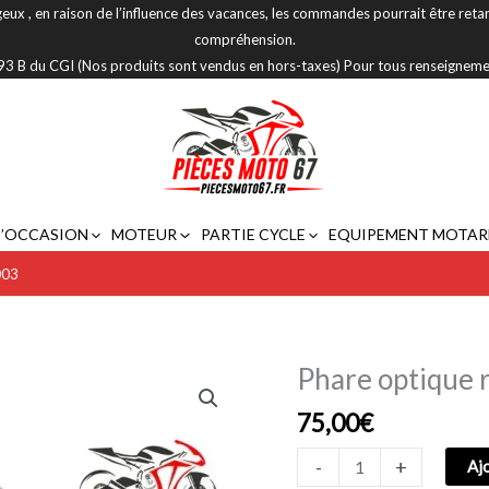
eux , en raison de l’influence des vacances, les commandes pourrait être reta
compréhension.
 293 B du CGI (Nos produits sont vendus en hors-taxes) Pour tous renseignem
D’OCCASION
MOTEUR
PARTIE CYCLE
EQUIPEMENT MOTAR
003
Phare optique
quantité
de
75,00
€
Phare
optique
-
+
Aj
rond