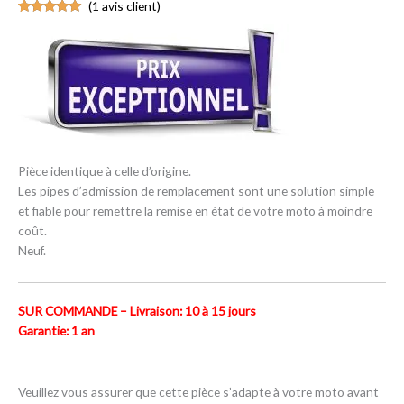
(
1
avis client)
Noté
1
5.00
sur 5
basé sur
notation
client
Pièce identique à celle d’origine.
Les pipes d’admission de remplacement sont une solution simple
et fiable pour remettre la remise en état de votre moto à moindre
coût.
Neuf.
SUR COMMANDE – Livraison: 10 à 15 jours
Garantie: 1 an
Veuillez vous assurer que cette pièce s’adapte à votre moto avant