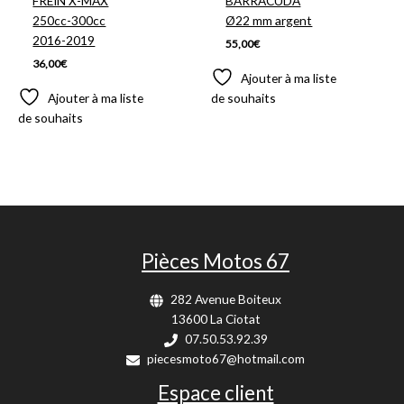
FREIN X-MAX
BARRACUDA
250cc-300cc
Ø22 mm argent
2016-2019
55,00
€
36,00
€
Ajouter à ma liste
Ajouter à ma liste
de souhaits
de souhaits
Pièces Motos 67
282 Avenue Boiteux
13600 La Ciotat
07.50.53.92.39
piecesmoto67@hotmail.com
Espace client