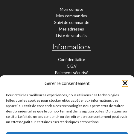
Mon compte
Mes commandes
Suivi de commande
Mes adresses
Liste de souhaits
Informations
Confidentialité
C.G.V
Paiement sécurisé
Garantie légale
Gérer le consentement
Livraison et retour
Mentions légales
Pour offrir les meilleures expériences, nous utilisons des technologies
Cookies
telles que les cookies pour stocker et/ou accéder aux informations des
Contact
appareils. Le fait de consentir à ces technologies nous permettra de traiter
des données telles que le comportement de navigation ou les ID uniques sur
Paiement sécurisé
ce site. Le fait de ne pas consentir ou de retirer son consentement peut avoir
un effet négatif sur certaines caractéristiques et fonctions.