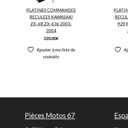
PLATINES COMMANDES
PLATI
RECULEES KAWASAKI
RECUL
ZX-6R ZX-636 2003-
929 
2004
220,00
€
Ajouter à ma liste de
Aj
souhaits
Pièces Motos 67
Espa