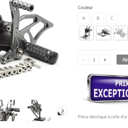
KAWASAKI
Couleur
Ninja
300
A
B
C
2013-
2016
-
+
Aj
Pièce identique à celle d’or