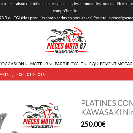
eux , en raison de l’influence des vacances, les commandes pourrait être reta
compréhension.
 293 B du CGI (Nos produits sont vendus en hors-taxes) Pour tous renseignem
D’OCCASION
MOTEUR
PARTIE CYCLE
EQUIPEMENT MOTAR
I Ninja 300 2013-2016
PLATINES CO
quantité
de
KAWASAKI Nin
PLATINES
250,00
€
COMMANDES
RECULEES