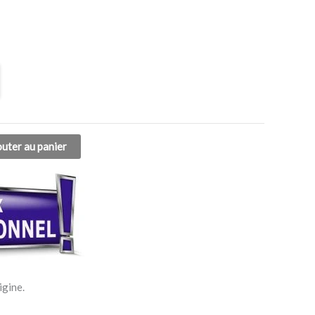
outer au panier
igine.