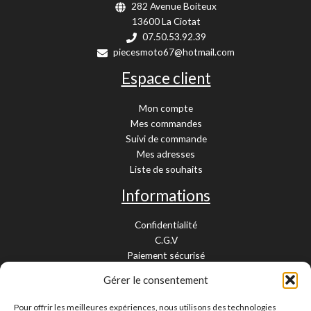
282 Avenue Boiteux
13600 La Ciotat
07.50.53.92.39
piecesmoto67@hotmail.com
Espace client
Mon compte
Mes commandes
Suivi de commande
Mes adresses
Liste de souhaits
Informations
Confidentialité
C.G.V
Paiement sécurisé
Garantie légale
Gérer le consentement
Livraison et retour
Mentions légales
Pour offrir les meilleures expériences, nous utilisons des technologies