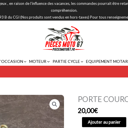
eux , en raison de l’influence des vacances, les commandes pourrait être reta
compréhension.
 293 B du CGI (Nos produits sont vendus en hors-taxes) Pour tous renseignem
D’OCCASION
MOTEUR
PARTIE CYCLE
EQUIPEMENT MOTAR
PORTE COURO
quantité
de
20,00
€
PORTE
COURONNE
Ajouter au panier
DUCATI