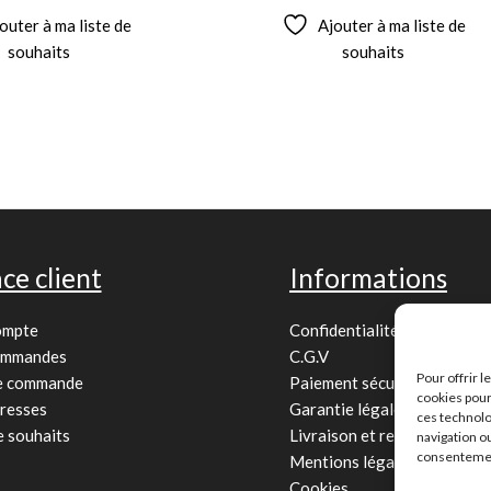
outer à ma liste de
Ajouter à ma liste de
souhaits
souhaits
ce client
Informations
ompte
Confidentialité
ommandes
C.G.V
Pour offrir 
de commande
Paiement sécurisé
cookies pour
resses
Garantie légale
ces technolo
e souhaits
Livraison et retour
navigation ou
consentement
Mentions légales
Cookies