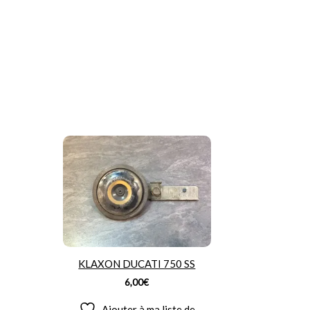
KLAXON DUCATI 750 SS
6,00
€
Ajouter à ma liste de