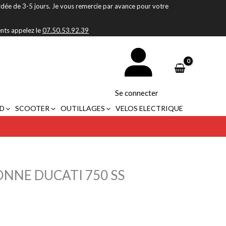
rdée de 3-5 jours. Je vous remercie par avance pour votre
ents appelez le
07.50.53.92.39
Se connecter
D
SCOOTER
OUTILLAGES
VELOS ELECTRIQUE
NNE DUCATI 750 SS