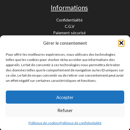
Informations
Confidentialité
C.G.V
Paiement sécurisé
Garantie légale
Gérer le consentement
Livraison et retour
Mentions légales
Pour offrir les meilleures expériences, nous utilisons des technologies
Cookies
telles que les cookies pour stocker et/ou accéder aux informations des
Contact
appareils. Le fait de consentir à ces technologies nous permettra de traiter
des données telles que le comportement de navigation ou les ID uniques sur
Paiement sécurisé
ce site. Le fait de ne pas consentir ou de retirer son consentement peut avoir
un effet négatif sur certaines caractéristiques et fonctions.
Accepter
Livraison 24/48H et 10/15 jours
Contactez-nous
Refuser
Copyright © 2026 Pièces Moto 67 - Tous droits réservés |
Création site web La Ciotat
Politique de cookies
Politique de confidentialité
Cnathalie