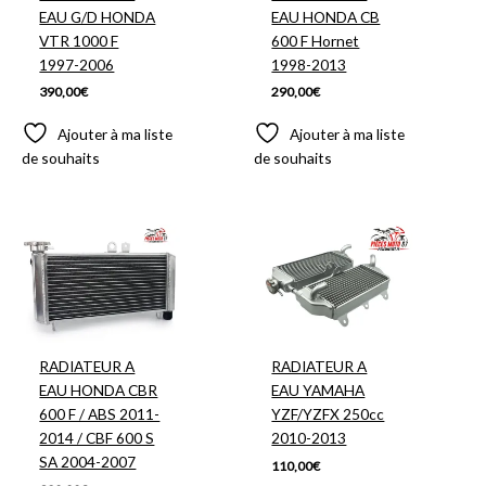
EAU G/D HONDA
EAU HONDA CB
VTR 1000 F
600 F Hornet
1997-2006
1998-2013
390,00
€
290,00
€
Ajouter à ma liste
Ajouter à ma liste
de souhaits
de souhaits
RADIATEUR A
RADIATEUR A
EAU HONDA CBR
EAU YAMAHA
600 F / ABS 2011-
YZF/YZFX 250cc
2014 / CBF 600 S
2010-2013
SA 2004-2007
110,00
€