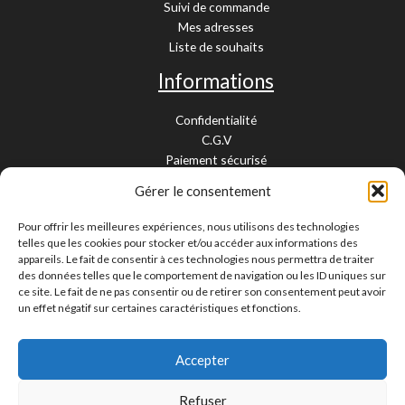
Suivi de commande
Mes adresses
Liste de souhaits
Informations
Confidentialité
C.G.V
Paiement sécurisé
Garantie légale
Gérer le consentement
Livraison et retour
Mentions légales
Pour offrir les meilleures expériences, nous utilisons des technologies
Cookies
telles que les cookies pour stocker et/ou accéder aux informations des
Contact
appareils. Le fait de consentir à ces technologies nous permettra de traiter
des données telles que le comportement de navigation ou les ID uniques sur
Paiement sécurisé
ce site. Le fait de ne pas consentir ou de retirer son consentement peut avoir
un effet négatif sur certaines caractéristiques et fonctions.
Accepter
Livraison 24/48H et 10/15 jours
Contactez-nous
Refuser