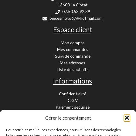
13600 La Ciotat
07.50.53.92.39
piecesmoto67@hotmail.com
Espace client
Mon compte
Mes commandes
Suivi de commande
Mes adresses
Liste de souhaits
Informations
Confidentialité
C.G.V
Paiement sécurisé
Garantie légale
Gérer le consentement
Livraison et retour
Mentions légales
Pour offrir les meilleures expériences, nous utilisons des technologies
Cookies
telles que les cookies pour stocker et/ou accéder aux informations des