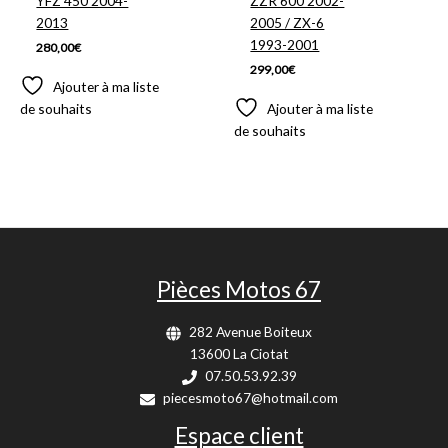
YFZ 450 2004-
ZZR 600 2002-
2013
2005 / ZX-6
1993-2001
280,00
€
299,00
€
Ajouter à ma liste
de souhaits
Ajouter à ma liste
de souhaits
Pièces Motos 67
282 Avenue Boiteux
13600 La Ciotat
07.50.53.92.39
piecesmoto67@hotmail.com
Espace client