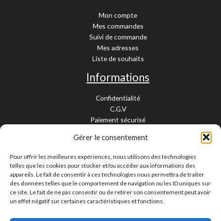
Mon compte
Mes commandes
Suivi de commande
Mes adresses
Liste de souhaits
Informations
Confidentialité
C.G.V
Paiement sécurisé
Garantie légale
Gérer le consentement
Livraison et retour
Mentions légales
Pour offrir les meilleures expériences, nous utilisons des technologies
Cookies
telles que les cookies pour stocker et/ou accéder aux informations des
Contact
appareils. Le fait de consentir à ces technologies nous permettra de traiter
des données telles que le comportement de navigation ou les ID uniques sur
Paiement sécurisé
ce site. Le fait de ne pas consentir ou de retirer son consentement peut avoir
un effet négatif sur certaines caractéristiques et fonctions.