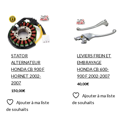
STATOR
LEVIERS FREIN ET
ALTERNATEUR
EMBRAYAGE
HONDA CB 900 F
HONDA CB 600-
HORNET 2002-
900 F 2002-2007
2007
40,00
€
150,00
€
Ajouter à ma liste
Ajouter à ma liste
de souhaits
de souhaits