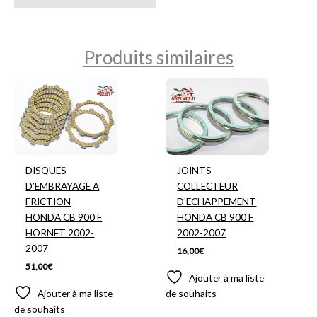
Produits similaires
DISQUES
JOINTS
D’EMBRAYAGE A
COLLECTEUR
FRICTION
D’ECHAPPEMENT
HONDA CB 900 F
HONDA CB 900 F
HORNET 2002-
2002-2007
2007
16,00
€
51,00
€
Ajouter à ma liste
Ajouter à ma liste
de souhaits
de souhaits