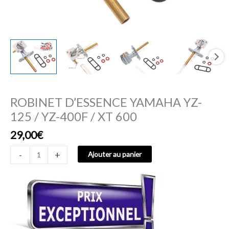
XT
600
ROBINET D’ESSENCE YAMAHA YZ-
125 / YZ-400F / XT 600
29,00
€
-
+
Ajouter au panier