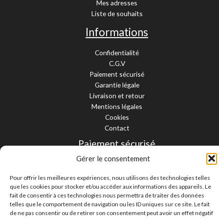
Mes adresses
Liste de souhaits
Informations
Confidentialité
C.G.V
Paiement sécurisé
Garantie légale
Livraison et retour
Mentions légales
Cookies
Contact
Paiement sécurisé
Gérer le consentement
Pour offrir les meilleures expériences, nous utilisons des technologies telles
que les cookies pour stocker et/ou accéder aux informations des appareils. Le
fait de consentir à ces technologies nous permettra de traiter des données
Livraison 24/48H et 10/15 jours
Contactez-nous
telles que le comportement de navigation ou les ID uniques sur ce site. Le fait
de ne pas consentir ou de retirer son consentement peut avoir un effet négatif
Copyright © 2026 Pièces Moto 67 - Tous droits réservés |
Création site web La Ciotat