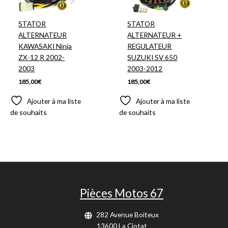
STATOR
STATOR
ALTERNATEUR
ALTERNATEUR +
KAWASAKI Ninja
REGULATEUR
ZX-12 R 2002-
SUZUKI SV 650
2003
2003-2012
185,00
€
185,00
€
Ajouter à ma liste
Ajouter à ma liste
de souhaits
de souhaits
Pièces Motos 67
282 Avenue Boiteux
13600 La Ciotat