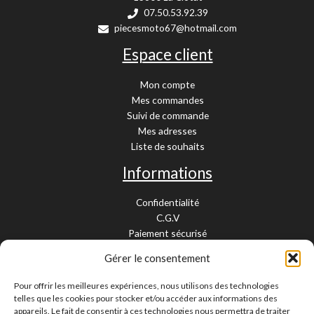
07.50.53.92.39
piecesmoto67@hotmail.com
Espace client
Mon compte
Mes commandes
Suivi de commande
Mes adresses
Liste de souhaits
Informations
Confidentialité
C.G.V
Paiement sécurisé
Garantie légale
Gérer le consentement
Livraison et retour
Mentions légales
Pour offrir les meilleures expériences, nous utilisons des technologies
Cookies
telles que les cookies pour stocker et/ou accéder aux informations des
Contact
appareils. Le fait de consentir à ces technologies nous permettra de traiter