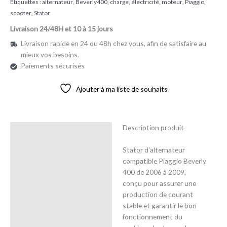
Étiquettes :
alternateur
,
Beverly400
,
charge
,
électricité
,
moteur
,
Piaggio
,
scooter
,
Stator
Livraison 24/48H et 10 à 15 jours
Livraison rapide en 24 ou 48h chez vous, afin de satisfaire au
mieux vos besoins.
Paiements sécurisés
Ajouter à ma liste de souhaits
Description produit
Description
Stator d’alternateur
Avis (0)
compatible Piaggio Beverly
400 de 2006 à 2009,
conçu pour assurer une
production de courant
stable et garantir le bon
fonctionnement du