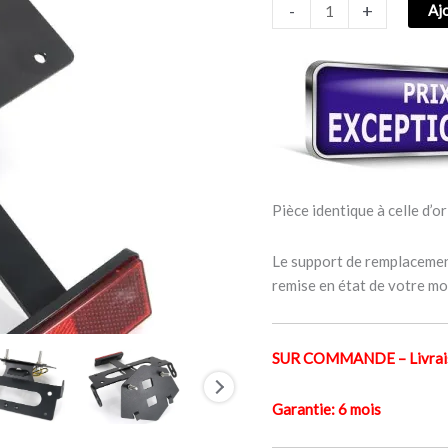
-
+
Aj
D’IMMATRICULATION
BMW
S
1000
RR
2019-
2022
Pièce identique à celle d’or
Le support de remplacement
remise en état de votre mo
SUR COMMANDE – Livraiso
Garantie: 6 mois