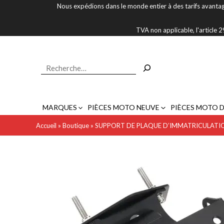
Aller
Nous expédions dans le monde entier à des tarifs avantag
au
contenu
TVA non applicable, l'article
Rechercher
MARQUES
PIÈCES MOTO NEUVE
PIÈCES MOTO 
Accueil
»
Boutique
»
SUPPORT DE PLAQUE D’IMMATRICULATIO