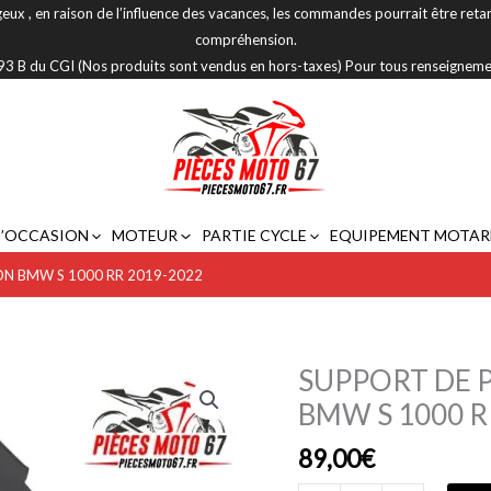
eux , en raison de l’influence des vacances, les commandes pourrait être reta
compréhension.
 293 B du CGI (Nos produits sont vendus en hors-taxes) Pour tous renseignem
D’OCCASION
MOTEUR
PARTIE CYCLE
EQUIPEMENT MOTAR
N BMW S 1000 RR 2019-2022
SUPPORT DE 
quantité
de
BMW S 1000 R
SUPPORT
89,00
€
DE
PLAQUE