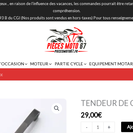
eux , en raison de l’influence des vacances, les commandes pourrait être reta
compréhension.
 293 B du CGI (Nos produits sont vendus en hors-taxes) Pour tous renseignem
D’OCCASION
MOTEUR
PARTIE CYCLE
EQUIPEMENT MOTAR
cc
TENDEUR DE 
quantité
de
29,00
€
TENDEUR
DE
-
+
Aj
CHAINE