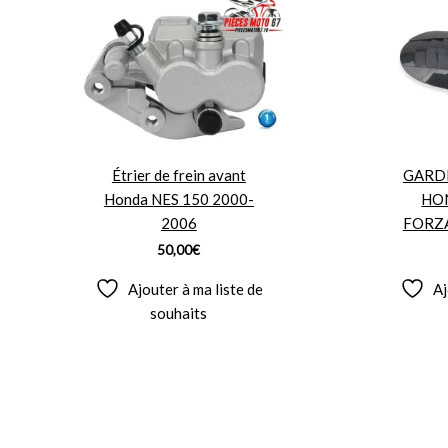
Étrier de frein avant
GARDE
Honda NES 150 2000-
HON
2006
FORZA
50,00
€
Ajouter à ma liste de
Aj
souhaits