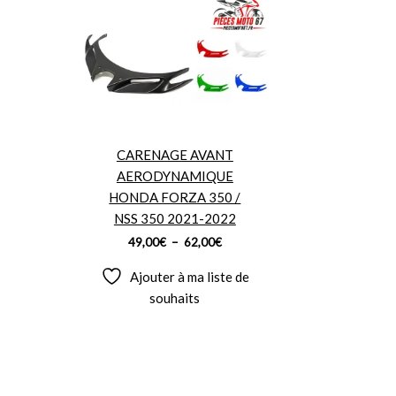
de
prix :
49,00€
à
62,00€
CARENAGE AVANT
AERODYNAMIQUE
HONDA FORZA 350 /
NSS 350 2021-2022
49,00
€
–
62,00
€
Ajouter à ma liste de
souhaits