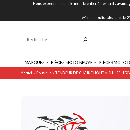
Aller
Nous expédions dans le monde entier à des tarifs avantag
au
contenu
TVA non applicable, l'article
Rechercher
MARQUES
PIÈCES MOTO NEUVE
PIÈCES MOTO 
Accueil
»
Boutique
»
TENDEUR DE CHAINE HONDA SH 125-150