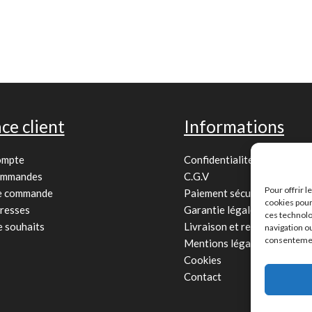
ce client
Informations
ompte
Confidentialité
ommandes
C.G.V
Pour offrir 
de commande
Paiement sécurisé
cookies pour
resses
Garantie légale
ces technolo
e souhaits
Livraison et retour
navigation ou
consentement
Mentions légales
Cookies
Contact