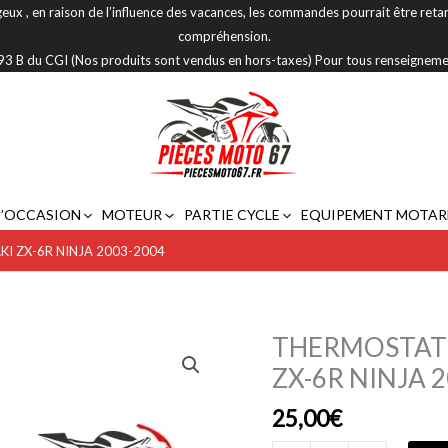
eux , en raison de l’influence des vacances, les commandes pourrait être reta
compréhension.
 293 B du CGI (Nos produits sont vendus en hors-taxes) Pour tous renseignem
D’OCCASION
MOTEUR
PARTIE CYCLE
EQUIPEMENT MOTAR
I ZX-6R NINJA 2003-2004
THERMOSTAT 
quantité
de
ZX-6R NINJA 
THERMOSTAT
25,00
€
RADIATEUR
A