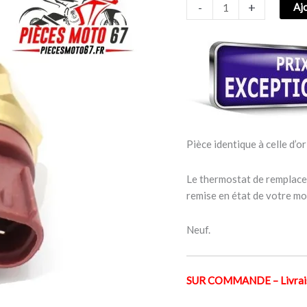
-
+
Aj
EAU
KAWASAKI
ZX-
6R
NINJA
2003-
2004
Pièce identique à celle d’or
Le thermostat de remplacem
remise en état de votre mo
Neuf.
SUR COMMANDE – Livraiso