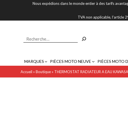
Aller
Nous expédions dans le monde entier à des tarifs avantag
au
contenu
TVA non applicable, l'article
Rechercher
MARQUES
PIÈCES MOTO NEUVE
PIÈCES MOTO 
Accueil
»
Boutique
»
THERMOSTAT RADIATEUR A EAU KAWASAK