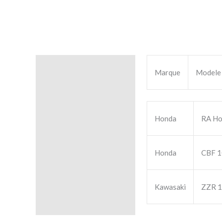
Description
Marque
Modele
Avis (0)
Honda
RA Ho
Honda
CBF 1
Kawasaki
ZZR 