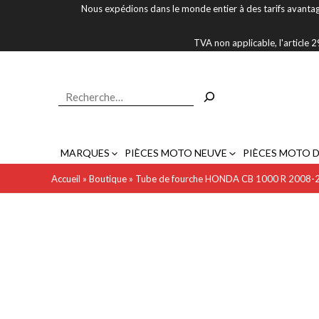
Aller
Nous expédions dans le monde entier à des tarifs avantag
au
contenu
TVA non applicable, l'article
Rechercher
MARQUES
PIÈCES MOTO NEUVE
PIÈCES MOTO 
Accueil
»
Boutique
»
Tube de fourche HONDA CB 1000 R 2008-