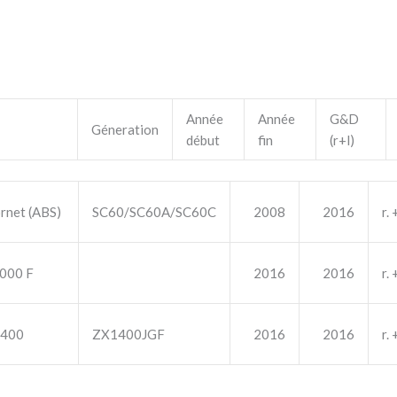
Année
Année
G&D
Géneration
début
fin
(r+l)
rnet (ABS)
SC60/SC60A/SC60C
2008
2016
r. +
000 F
2016
2016
r. +
1400
ZX1400JGF
2016
2016
r. +