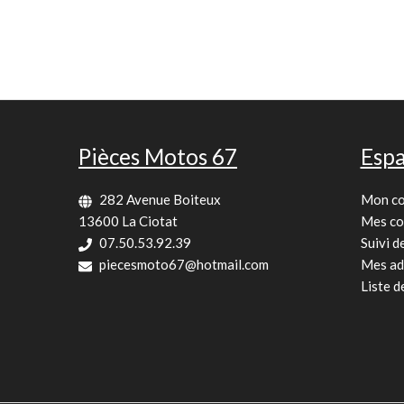
Pièces Motos 67
Espa
282 Avenue Boiteux
Mon c
13600 La Ciotat
Mes c
07.50.53.92.39
Suivi 
piecesmoto67@hotmail.com
Mes ad
Liste d