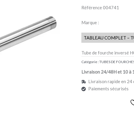
HONDA
Référence
004741
CB
1000
Marque :
R
2008-
TABLEAU COMPLET – T
2016
Tube de fourche inversé
Catégorie :
TUBES DE FOURCHE
Livraison 24/48H et 10 à 
Livraison rapide en 24 
Paiements sécurisés