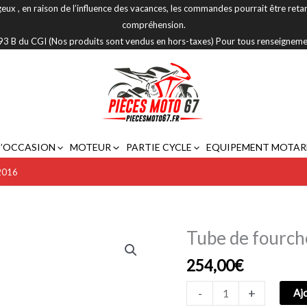
eux , en raison de l’influence des vacances, les commandes pourrait être reta
compréhension.
 293 B du CGI (Nos produits sont vendus en hors-taxes) Pour tous renseignem
D’OCCASION
MOTEUR
PARTIE CYCLE
EQUIPEMENT MOTAR
2016
Tube de fourc
quantité
de
254,00
€
Tube
de
-
+
Aj
fourche