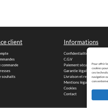
ce client
Informations
ompte
Confidentialité
ommandes
C.G.V
Pour offrir 
de commande
Paiement sécurisé
cookies pour
resses
Garantie légale
ces technolo
e souhaits
Livraison et retour
navigation ou
consentement
Mentions légales
Cookies
Contact