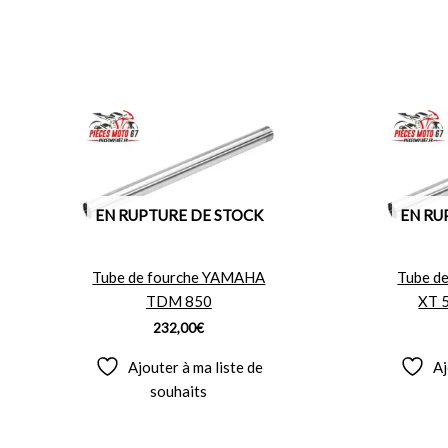
EN RUPTURE DE STOCK
EN RU
Tube de fourche YAMAHA
Tube d
TDM 850
XT 
232,00
€
Ajouter à ma liste de
Aj
souhaits