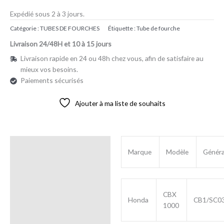
Expédié sous 2 à 3 jours.
Catégorie :
TUBES DE FOURCHES
Étiquette :
Tube de fourche
Livraison 24/48H et 10 à 15 jours
Livraison rapide en 24 ou 48h chez vous, afin de satisfaire au
mieux vos besoins.
Paiements sécurisés
Ajouter à ma liste de souhaits
Description
Marque
Modèle
Généra
Avis (0)
CBX
Honda
CB1/SC0
1000