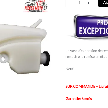
-
+
Aj
NINJA
ZX-
10R
2011–
2015
Le vase d’expansion de rem
remettre la remise en état
Neuf.
SUR COMMANDE – Livraiso
Garantie: 6 mois