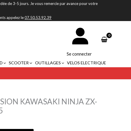
rdée de 3-5 jours. Je vous remercie par avance pour votre
ents appelez le
07.50.53.92.39
Se connecter
D
SCOOTER
OUTILLAGES
VELOS ELECTRIQUE
SION KAWASAKI NINJA ZX-
5