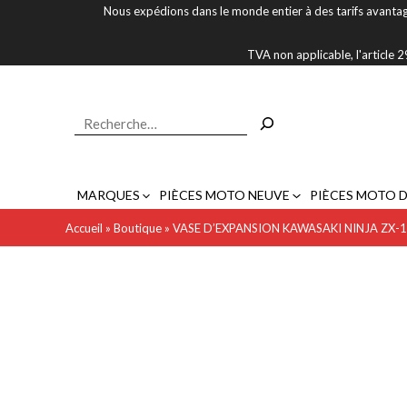
Aller
Nous expédions dans le monde entier à des tarifs avantag
au
contenu
TVA non applicable, l'article
Rechercher
MARQUES
PIÈCES MOTO NEUVE
PIÈCES MOTO 
Accueil
»
Boutique
»
VASE D’EXPANSION KAWASAKI NINJA ZX-