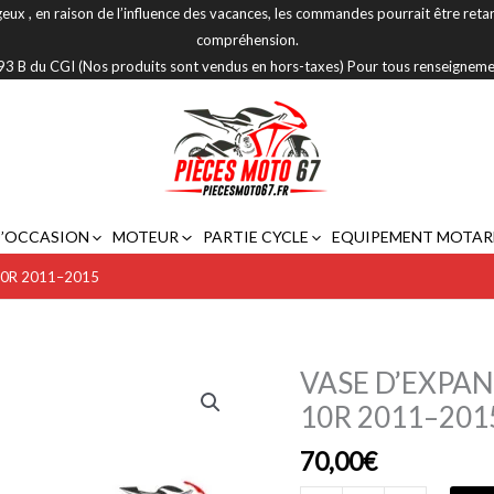
eux , en raison de l’influence des vacances, les commandes pourrait être reta
compréhension.
 293 B du CGI (Nos produits sont vendus en hors-taxes) Pour tous renseignem
D’OCCASION
MOTEUR
PARTIE CYCLE
EQUIPEMENT MOTAR
10R 2011–2015
VASE D’EXPAN
quantité
de
10R 2011–201
VASE
70,00
€
D’EXPANSION
KAWASAKI