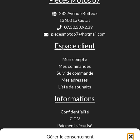
Pièces Motos 67
282 Avenue Boiteux
13600 La Ciotat
07.50.53.92.39
piecesmoto67@hotmail.com
Espace client
Mon compte
Mes commandes
Suivi de commande
Mes adresses
Liste de souhaits
Informations
Confidentialité
C.G.V
Paiement sécurisé
Garantie légale
Gérer le consentement
Livraison et retour