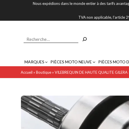
Aller
Nous expédions dans le monde entier à des tarifs avantag
au
contenu
TVA non applicable, l'article
Rechercher
MARQUES
PIÈCES MOTO NEUVE
PIÈCES MOTO 
Accueil
»
Boutique
»
VILEBREQUIN DE HAUTE QUALITE GILERA 