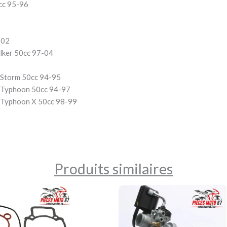
cc 95-96
 02
lker 50cc 97-04
 Storm 50cc 94-95
r Typhoon 50cc 94-97
 Typhoon X 50cc 98-99
Produits similaires