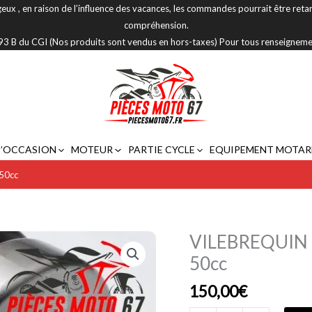
eux , en raison de l’influence des vacances, les commandes pourrait être reta
compréhension.
 293 B du CGI (Nos produits sont vendus en hors-taxes) Pour tous renseignem
D’OCCASION
MOTEUR
PARTIE CYCLE
EQUIPEMENT MOTAR
50cc
VILEBREQUIN 
quantité
de
50cc
VILEBREQUIN
150,00
€
DE
HAUTE