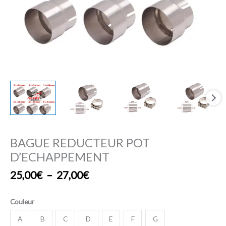
BAGUE REDUCTEUR POT
D’ECHAPPEMENT
25,00
€
–
27,00
€
Couleur
A
B
C
D
E
F
G