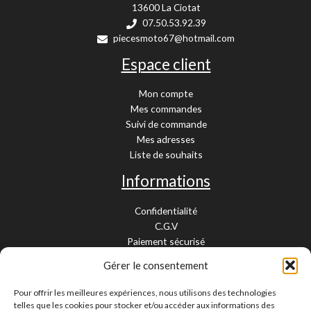
13600 La Ciotat
07.50.53.92.39
piecesmoto67@hotmail.com
Espace client
Mon compte
Mes commandes
Suivi de commande
Mes adresses
Liste de souhaits
Informations
Confidentialité
C.G.V
Paiement sécurisé
Garantie légale
Gérer le consentement
Livraison et retour
Mentions légales
Pour offrir les meilleures expériences, nous utilisons des technologies
Cookies
telles que les cookies pour stocker et/ou accéder aux informations des