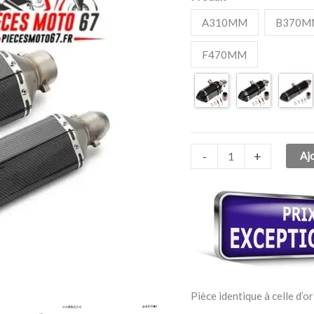
51MM
A310MM
B370M
CARBONE
F470MM
-
+
Aj
Pièce identique à celle d’or