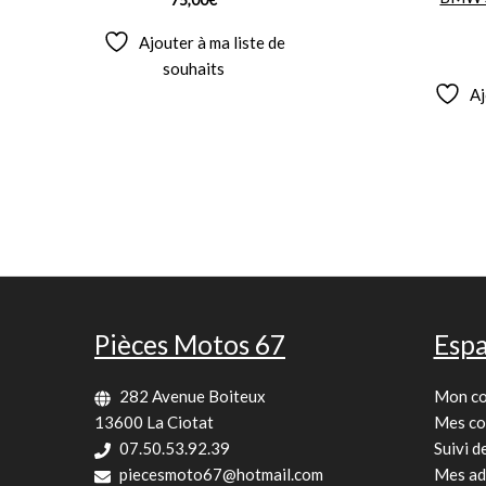
75,00
€
Ajouter à ma liste de
souhaits
Aj
Pièces Motos 67
Espa
282 Avenue Boiteux
Mon c
13600 La Ciotat
Mes c
07.50.53.92.39
Suivi 
piecesmoto67@hotmail.com
Mes ad