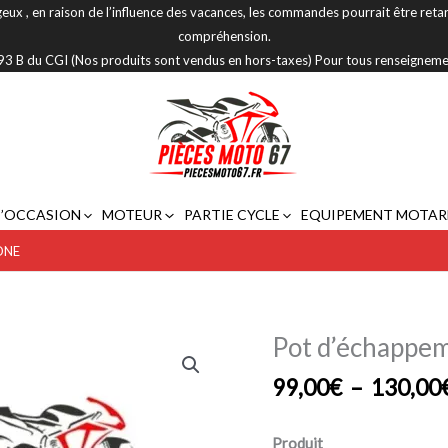
eux , en raison de l’influence des vacances, les commandes pourrait être reta
compréhension.
 293 B du CGI (Nos produits sont vendus en hors-taxes) Pour tous renseignem
D’OCCASION
MOTEUR
PARTIE CYCLE
EQUIPEMENT MOTAR
ONE
Pot d’échapp
quantité
de
99,00
€
–
130,00
Pot
d’échappement
Universel
Produit