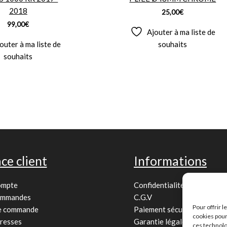
2018
25,00
€
99,00
€
Ajouter à ma liste de
outer à ma liste de
souhaits
souhaits
ce client
Informations
ompte
Confidentialité
ommandes
C.G.V
Pour offrir 
de commande
Paiement sécurisé
cookies pour
resses
Garantie légale
ces technolo