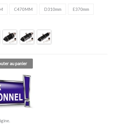
130,00€
M
C470MM
D310mm
E370mm
outer au panier
igine.