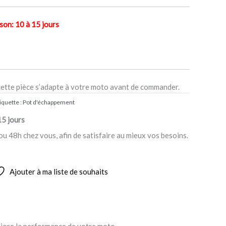
n: 10 à 15 jours
cette pièce s’adapte à votre moto avant de commander.
iquette :
Pot d'échappement
15 jours
ou 48h chez vous, afin de satisfaire au mieux vos besoins.
Ajouter à ma liste de souhaits
iore la performance de votre moto.