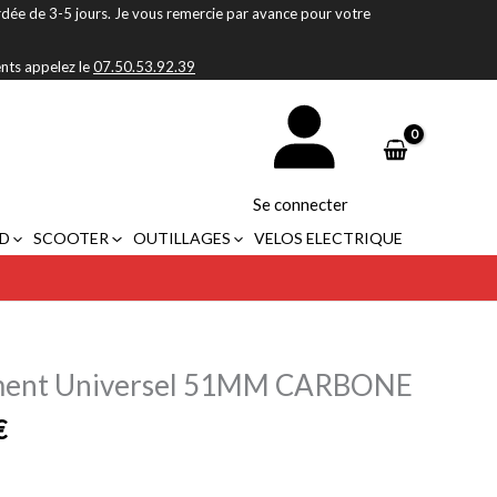
rdée de 3-5 jours. Je vous remercie par avance pour votre
ents appelez le
07.50.53.92.39
Se connecter
D
SCOOTER
OUTILLAGES
VELOS ELECTRIQUE
Plage
ement Universel 51MM CARBONE
de
€
prix :
99,00€
à