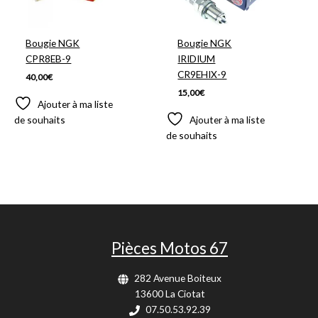
Bougie NGK
Bougie NGK
CPR8EB-9
IRIDIUM
CR9EHIX-9
40,00
€
15,00
€
Ajouter à ma liste
de souhaits
Ajouter à ma liste
de souhaits
Pièces Motos 67
282 Avenue Boiteux
13600 La Ciotat
07.50.53.92.39