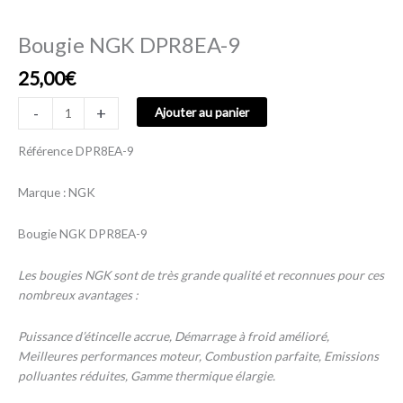
Bougie NGK DPR8EA-9
25,00
€
-
+
Ajouter au panier
Référence
DPR8EA-9
Marque :
NGK
Bougie NGK DPR8EA-9
Les bougies NGK sont de très grande qualité et reconnues pour ces
nombreux avantages :
Puissance d’étincelle accrue, Démarrage à froid amélioré,
Meilleures performances moteur, Combustion parfaite, Emissions
polluantes réduites, Gamme thermique élargie.