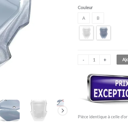
C
Couleur
400
X
A
B
2018-
2021
-
+
Aj
Pièce identique à celle d’or