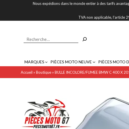
Aller
Nous expédions dans le monde entier à des tarifs avantag
au
contenu
TVA non applicable, l'article
Rechercher
MARQUES
PIÈCES MOTO NEUVE
PIÈCES MOTO 
Accueil
»
Boutique
»
BULLE INCOLORE/FUMEE BMW C 400 X 20