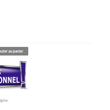
outer au panier
igine.