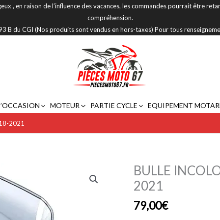
eux , en raison de l’influence des vacances, les commandes pourrait être reta
compréhension.
 293 B du CGI (Nos produits sont vendus en hors-taxes) Pour tous renseignem
D’OCCASION
MOTEUR
PARTIE CYCLE
EQUIPEMENT MOTAR
18-2021
BULLE INCOLO
quantité
de
2021
BULLE
79,00
€
INCOLORE/FUMEE
BMW