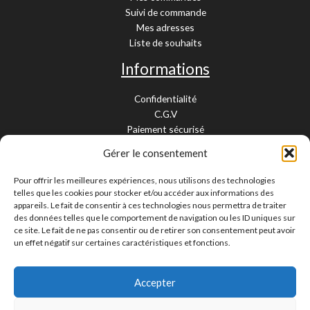
Suivi de commande
Mes adresses
Liste de souhaits
Informations
Confidentialité
C.G.V
Paiement sécurisé
Garantie légale
Gérer le consentement
Livraison et retour
Mentions légales
Pour offrir les meilleures expériences, nous utilisons des technologies
Cookies
telles que les cookies pour stocker et/ou accéder aux informations des
Contact
appareils. Le fait de consentir à ces technologies nous permettra de traiter
des données telles que le comportement de navigation ou les ID uniques sur
Paiement sécurisé
ce site. Le fait de ne pas consentir ou de retirer son consentement peut avoir
un effet négatif sur certaines caractéristiques et fonctions.
Accepter
Livraison 24/48H et 10/15 jours
Contactez-nous