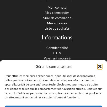
Mon compte
Mes commandes
Suivi de commande
Mes adresses
Liste de souhaits
Informations
Confidentialité
C.G.V
Paiement sécurisé
Garantie légale
Gérer le consentement
Livraison et retour
Mentions légales
Pour offrir les meilleures expériences, nous utilisons des technologies
Cookies
telles que les cookies pour stocker et/ou accéder aux informations des
Contact
appareils. Le fait de consentir à ces technologies nous permettra de traiter
des données telles que le comportement de navigation ou les ID uniques sur
Paiement sécurisé
ce site. Le fait de ne pas consentir ou de retirer son consentement peut avoir
un effet négatif sur certaines caractéristiques et fonctions.