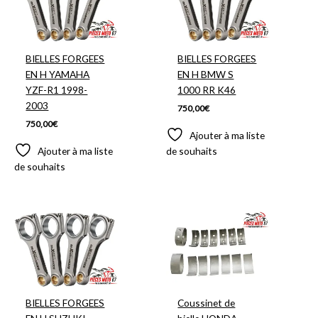
BIELLES FORGEES
BIELLES FORGEES
EN H YAMAHA
EN H BMW S
YZF-R1 1998-
1000 RR K46
2003
750,00
€
750,00
€
Ajouter à ma liste
Ajouter à ma liste
de souhaits
de souhaits
Plage
de
prix :
85,00€
à
95,00€
BIELLES FORGEES
Coussinet de