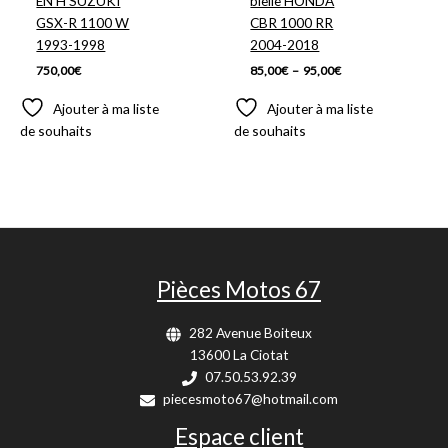
EN H SUZUKI
bielle HONDA
GSX-R 1100 W
CBR 1000 RR
1993-1998
2004-2018
750,00
€
85,00
€
–
95,00
€
Ajouter à ma liste
Ajouter à ma liste
de souhaits
de souhaits
Pièces Motos 67
282 Avenue Boiteux
13600 La Ciotat
07.50.53.92.39
piecesmoto67@hotmail.com
Espace client