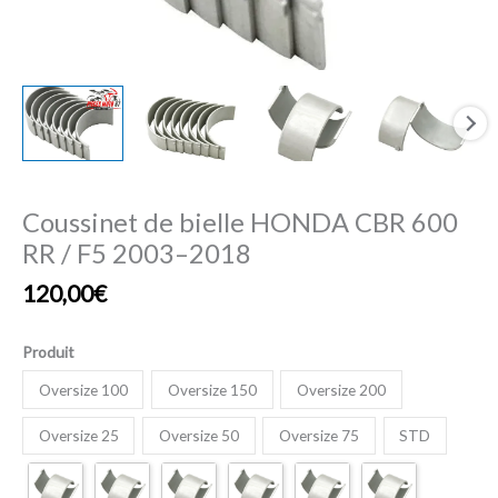
2003–
2018
Coussinet de bielle HONDA CBR 600
RR / F5 2003–2018
120,00
€
Produit
Oversize 100
Oversize 150
Oversize 200
Oversize 25
Oversize 50
Oversize 75
STD