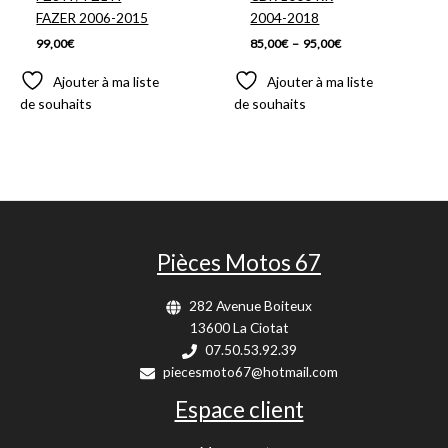
FAZER 2006-2015
2004-2018
99,00
€
85,00
€
–
95,00
€
Ajouter à ma liste
Ajouter à ma liste
de souhaits
de souhaits
Pièces Motos 67
282 Avenue Boiteux
13600 La Ciotat
07.50.53.92.39
piecesmoto67@hotmail.com
Espace client