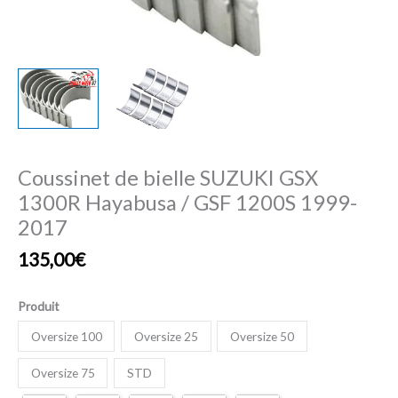
1200S
1999-
2017
Coussinet de bielle SUZUKI GSX
1300R Hayabusa / GSF 1200S 1999-
2017
135,00
€
Produit
Oversize 100
Oversize 25
Oversize 50
Oversize 75
STD