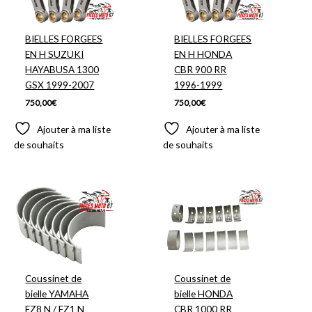
BIELLES FORGEES
BIELLES FORGEES
EN H SUZUKI
EN H HONDA
HAYABUSA 1300
CBR 900 RR
GSX 1999-2007
1996-1999
750,00
€
750,00
€
Ajouter à ma liste
Ajouter à ma liste
de souhaits
de souhaits
Plage
de
prix :
85,00€
à
95,00€
Coussinet de
Coussinet de
bielle YAMAHA
bielle HONDA
FZ8 N / FZ1 N
CBR 1000 RR