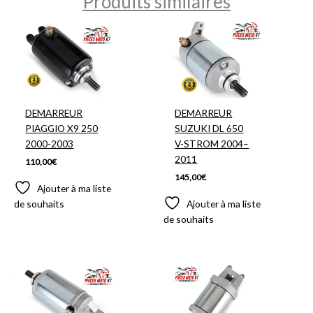
Produits similaires
DEMARREUR
DEMARREUR
PIAGGIO X9 250
SUZUKI DL 650
2000-2003
V-STROM 2004–
2011
110,00
€
145,00
€
Ajouter à ma liste
de souhaits
Ajouter à ma liste
de souhaits