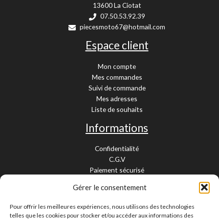
13600 La Ciotat
07.50.53.92.39
piecesmoto67@hotmail.com
Espace client
Mon compte
Mes commandes
Suivi de commande
Mes adresses
Liste de souhaits
Informations
Confidentialité
C.G.V
Paiement sécurisé
Garantie légale
Gérer le consentement
Livraison et retour
Mentions légales
Pour offrir les meilleures expériences, nous utilisons des technologies
Cookies
telles que les cookies pour stocker et/ou accéder aux informations des