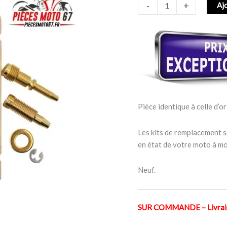
-
+
Aj
CARBURATEUR
YAMAHA
YFZ
350
ATV
1988-
2006
Pièce identique à celle d’or
Les kits de remplacement s
en état de votre moto à mo
Neuf.
SUR COMMANDE – Livraiso