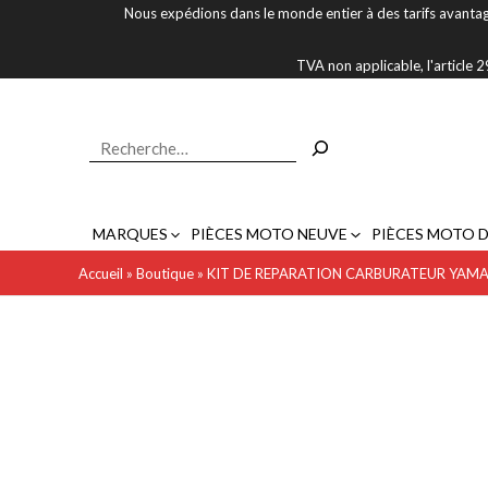
Aller
Nous expédions dans le monde entier à des tarifs avantag
au
contenu
TVA non applicable, l'article
Rechercher
MARQUES
PIÈCES MOTO NEUVE
PIÈCES MOTO 
Accueil
»
Boutique
»
KIT DE REPARATION CARBURATEUR YAMA