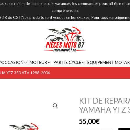
eux , en raison de l’influence des vacances, les commandes pourrait être reta
compréhension.
 293 B du CGI (Nos produits sont vendus en hors-taxes) Pour tous renseignem
D’OCCASION
MOTEUR
PARTIE CYCLE
EQUIPEMENT MOTAR
HA YFZ 350 ATV 1988-2006
KIT DE REPA
quantité
de
YAMAHA YFZ 3
KIT
55,00
€
DE
REPARATION