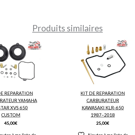
Produits similaires
DE REPARATION
KIT DE REPARATION
RATEUR YAMAHA
CARBURATEUR
STAR XVS 650
KAWASAKI KLR-650
CUSTOM
1987–2018
45,00
€
25,00
€
outer à ma liste de
Ajouter à ma liste de