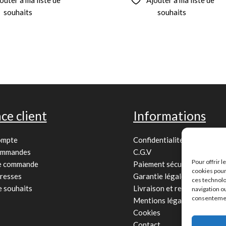
souhaits
souhaits
ce client
Informations
ompte
Confidentialité
ommandes
C.G.V
Pour offrir 
de commande
Paiement sécurisé
cookies pour
resses
Garantie légale
ces technolo
e souhaits
Livraison et retour
navigation ou
consentement
Mentions légales
Cookies
Contact