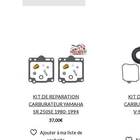
KIT DE REPARATION
KIT 
CARBURATEUR YAMAHA
CARBU
SR 250SE 1980-1994
V-
37,00
€
Ajouter à ma liste de
souhaits
Aj