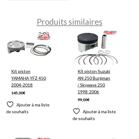
Produits similaires
Kit piston
Kit piston Suzuki
YAMAHA YFZ 450
AN 250 Burgman
2004-2018
/ Skywave 250
1998-2006
145,00
€
99,00
€
Ajouter à ma liste
de souhaits
Ajouter à ma liste
de souhaits