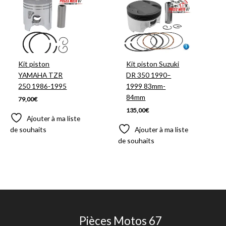
Kit piston
Kit piston Suzuki
YAMAHA TZR
DR 350 1990–
250 1986-1995
1999 83mm-
84mm
79,00
€
135,00
€
Ajouter à ma liste
de souhaits
Ajouter à ma liste
de souhaits
Pièces Motos 67