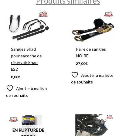
Produits similaires
Sangles Shad
Paire de sangles
pour sacoche de
NOIRE
réservoir Shad
27,00
€
E22
Ajouter à ma liste
8,00
€
de souhaits
Ajouter à ma liste
de souhaits
EN RUPTURE DE