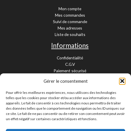
Mon compte
Mes commandes
Suivi de commande
Mes adresses
Liste de souhaits
Informations
Confidentialité
C.G.V
Paiement sécurisé
Garantie légale
Gérer le consentement
Livraison et retour
Mentions légales
Pour offrir les meilleures expériences, nous utilisons des technologies
Cookies
telles que les cookies pour stocker et/ou accéder aux informations des
Contact
appareils. Le fait de consentir à ces technologies nous permettra de traiter
des données telles que le comportement de navigation ou les ID uniques sur
Paiement sécurisé
ce site. Le fait de ne pas consentir ou de retirer son consentement peut avoir
un effet négatif sur certaines caractéristiques et fonctions.