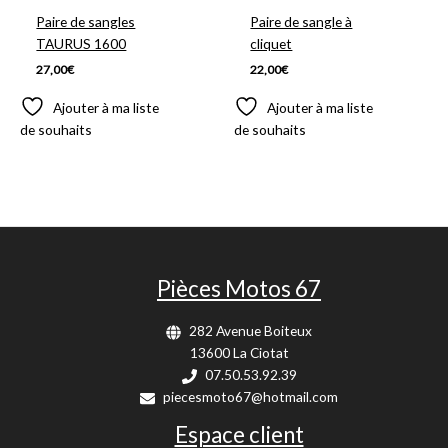
Paire de sangles
Paire de sangle à
TAURUS 1600
cliquet
27,00
€
22,00
€
Ajouter à ma liste
Ajouter à ma liste
de souhaits
de souhaits
Pièces Motos 67
282 Avenue Boiteux
13600 La Ciotat
07.50.53.92.39
piecesmoto67@hotmail.com
Espace client