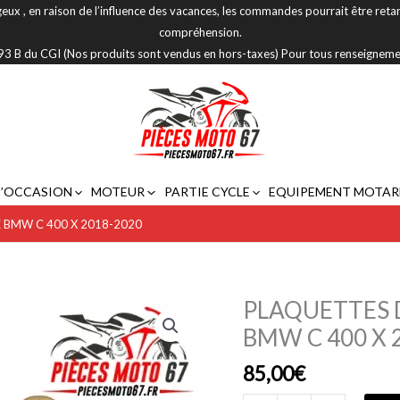
eux , en raison de l’influence des vacances, les commandes pourrait être reta
compréhension.
 293 B du CGI (Nos produits sont vendus en hors-taxes) Pour tous renseignem
D’OCCASION
MOTEUR
PARTIE CYCLE
EQUIPEMENT MOTAR
E BMW C 400 X 2018-2020
PLAQUETTES D
quantité
de
BMW C 400 X 
PLAQUETTES
85,00
€
DE
FREIN