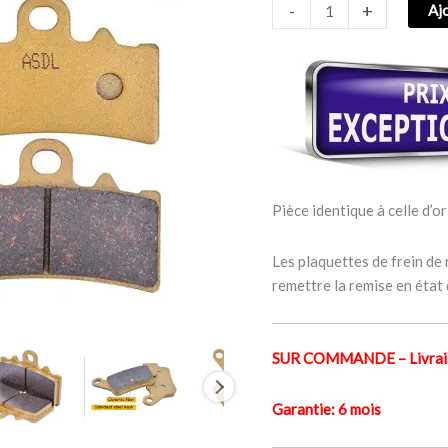
-
+
Aj
AVANT
ET
ARRIERE
BMW
C
400
X
2018-
2020
Pièce identique à celle d’or
Les plaquettes de frein de
remettre la remise en état
SUR COMMANDE – Livraiso
Garantie: 6 mois