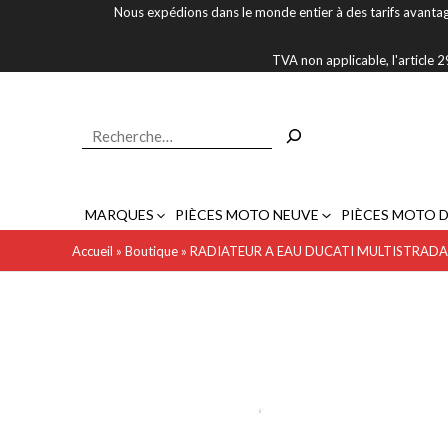
Aller
Nous expédions dans le monde entier à des tarifs avantag
au
contenu
TVA non applicable, l'article
Rechercher
MARQUES
PIÈCES MOTO NEUVE
PIÈCES MOTO 
Accueil
»
Boutique
»
RADIATEUR A EAU DUCATI MULTISTRADA