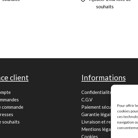
souhaits
ce client
Informations
ompte
Confidentialité
ommandes
C.G.V
Pour offrir 
de commande
Paiement sécurisé
cookies pour
resses
Garantie légale
ces technolo
e souhaits
Livraison et retour
navigation ou
consentement
Mentions légales
Cookies