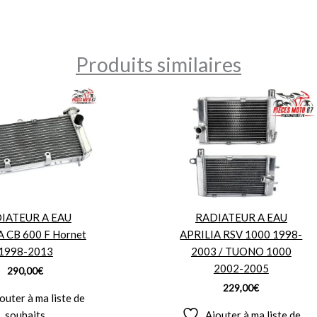
Produits similaires
IATEUR A EAU
RADIATEUR A EAU
CB 600 F Hornet
APRILIA RSV 1000 1998-
1998-2013
2003 / TUONO 1000
2002-2005
290,00
€
229,00
€
outer à ma liste de
souhaits
Ajouter à ma liste de