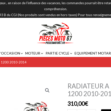
eux , en raison de l’influence des vacances, les commandes pourrait être reta
compréhension.
 293 B du CGI (Nos produits sont vendus en hors-taxes) Pour tous renseignem
D’OCCASION
MOTEUR
PARTIE CYCLE
EQUIPEMENT MOTAR
 1200 2010-2014
RADIATEUR A
quantité
de
1200 2010-20
RADIATEUR
310,00
€
A
EAU