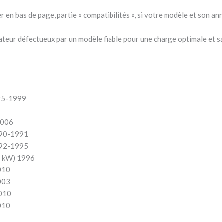
er en bas de page, partie « compatibilités », si votre modèle et son a
teur défectueux par un modèle fiable pour une charge optimale et sa
995-1999
2006
990-1991
992-1995
9 kW) 1996
010
003
010
010