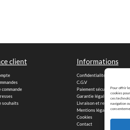
ce client
Informations
ompte
Confidentialité
ommandes
C.G.V
Pour offrir 
de commande
Paiement sécurisé
cookies pour
resses
Garantie légale
ces technolo
e souhaits
Livraison et retour
navigation ou
consentement
Mentions légales
Cookies
Contact