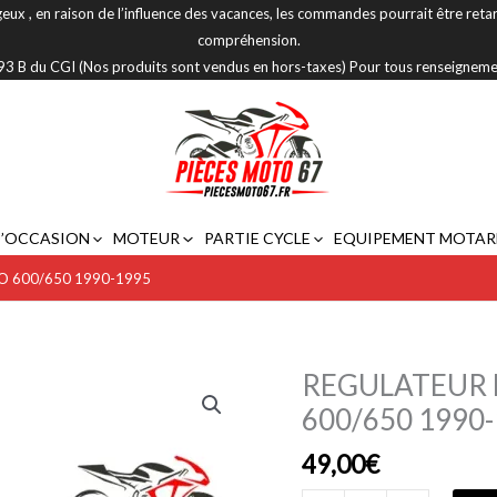
eux , en raison de l’influence des vacances, les commandes pourrait être reta
compréhension.
 293 B du CGI (Nos produits sont vendus en hors-taxes) Pour tous renseignem
D’OCCASION
MOTEUR
PARTIE CYCLE
EQUIPEMENT MOTAR
O 600/650 1990-1995
REGULATEUR 
quantité
de
600/650 1990
REGULATEUR
49,00
€
DE
TENSION