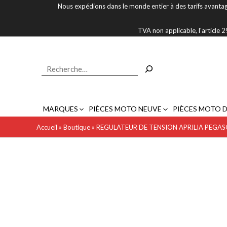
Aller
Nous expédions dans le monde entier à des tarifs avantag
au
contenu
TVA non applicable, l'article
Rechercher
MARQUES
PIÈCES MOTO NEUVE
PIÈCES MOTO 
Accueil
»
Boutique
»
REGULATEUR DE TENSION APRILIA PEGAS