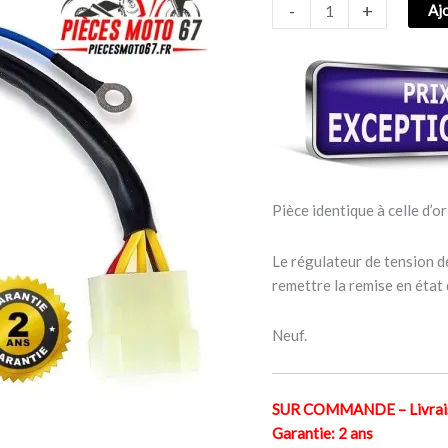
-
+
Aj
APRILIA
PEGASO
600/650
1990-
1995
Pièce identique à celle d’or
Le régulateur de tension d
remettre la remise en état
Neuf.
SUR COMMANDE – Livraiso
Garantie: 2 ans