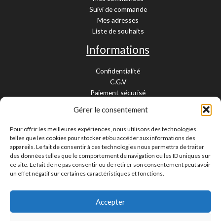
Suivi de commande
Mes adresses
Liste de souhaits
Informations
Confidentialité
C.G.V
Paiement sécurisé
Garantie légale
Gérer le consentement
Livraison et retour
Mentions légales
Pour offrir les meilleures expériences, nous utilisons des technologies
Cookies
telles que les cookies pour stocker et/ou accéder aux informations des
Contact
appareils. Le fait de consentir à ces technologies nous permettra de traiter
des données telles que le comportement de navigation ou les ID uniques sur
Paiement sécurisé
ce site. Le fait de ne pas consentir ou de retirer son consentement peut avoir
un effet négatif sur certaines caractéristiques et fonctions.
Accepter
Livraison 24/48H et 10/15 jours
Contactez-nous