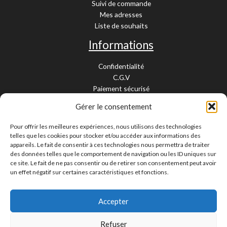
Suivi de commande
Mes adresses
Liste de souhaits
Informations
Confidentialité
C.G.V
Paiement sécurisé
Garantie légale
Gérer le consentement
Livraison et retour
Mentions légales
Pour offrir les meilleures expériences, nous utilisons des technologies
Cookies
telles que les cookies pour stocker et/ou accéder aux informations des
Contact
appareils. Le fait de consentir à ces technologies nous permettra de traiter
des données telles que le comportement de navigation ou les ID uniques sur
Paiement sécurisé
ce site. Le fait de ne pas consentir ou de retirer son consentement peut avoir
un effet négatif sur certaines caractéristiques et fonctions.
Accepter
Livraison 24/48H et 10/15 jours
Contactez-nous
Refuser