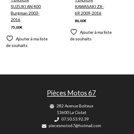
SUZUKI AN 400
KAWASAKI ZX-
Burgman 2003-
6R 2009-2016
2016
86,00
€
75,00
€
Ajouter à ma liste
Ajouter à ma liste
de souhaits
de souhaits
Pièces Motos 67
282 Avenue Boiteux
13600 La Ciotat
07.50.53.92.39
piecesmoto67@hotmail.com