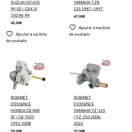
SUZUKI SV 650
YAMAHA TZR
99-02 / GSX-R
125 1987–1997
750 96-99
47,00
€
45,00
€
Ajouter à ma liste
Ajouter à ma liste
de souhaits
de souhaits
ROBINET
ROBINET
D’ESSENCE
D’ESSENCE
HONDA CB 400
YAMAHA YZ-125
SF / CB 750 F
/ YZ-250 2006-
1992-2008
2022
59,00
€
55,00
€