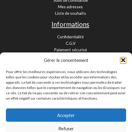
Suivi de commande
Mes adresses
Liste de souhaits
Informations
Confidentialité
C.G.V
Paiement sécurisé
Garantie légale
Gérer le consentement
Livraison et retour
Mentions légales
Pour offrir les meilleures expériences, nous utilisons des technologies
Cookies
telles que les cookies pour stocker et/ou accéder aux informations des
Contact
appareils. Le fait de consentir à ces technologies nous permettra de traiter
des données telles que le comportement de navigation ou les ID uniques sur
Paiement sécurisé
ce site. Le fait de ne pas consentir ou de retirer son consentement peut avoir
un effet négatif sur certaines caractéristiques et fonctions.
Accepter
Livraison 24/48H et 10/15 jours
Contactez-nous
Refuser