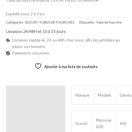
Tube de fourche inversé, DUCATI 600/750 Monster
Expédié sous 2 à 3 jrs.
Catégories :
DUCATI
,
TUBES DE FOURCHES
Étiquette :
Tube de fourche
Livraison 24/48H et 10 à 15 jours
Livraison rapide en 24 ou 48h chez vous, afin de satisfaire au
mieux vos besoins.
Paiements sécurisés
Ajouter à ma liste de souhaits
Description
Marque
Modèle
Généra
Avis (0)
Monster
Ducati
M3
600