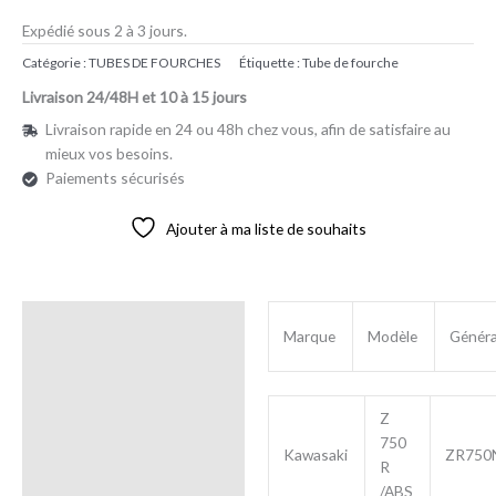
Expédié sous 2 à 3 jours.
Catégorie :
TUBES DE FOURCHES
Étiquette :
Tube de fourche
Livraison 24/48H et 10 à 15 jours
Livraison rapide en 24 ou 48h chez vous, afin de satisfaire au
mieux vos besoins.
Paiements sécurisés
Ajouter à ma liste de souhaits
Description
Marque
Modèle
Généra
Avis (0)
Z
750
Kawasaki
ZR750
R
/ABS