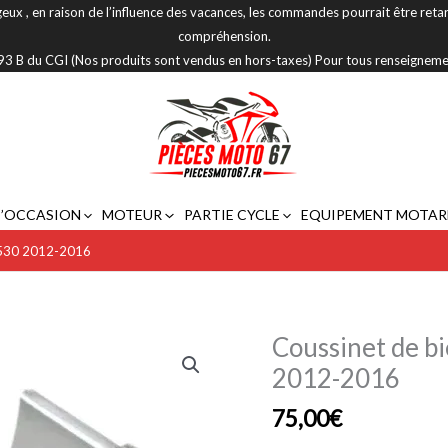
eux , en raison de l’influence des vacances, les commandes pourrait être reta
compréhension.
 293 B du CGI (Nos produits sont vendus en hors-taxes) Pour tous renseignem
D’OCCASION
MOTEUR
PARTIE CYCLE
EQUIPEMENT MOTAR
 530 2012-2016
Coussinet de b
quantité
de
2012-2016
Coussinet
75,00
€
de
bielle