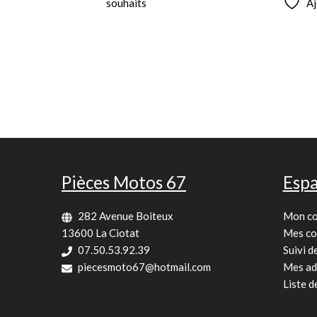
souhaits
Aj
Pièces Motos 67
Espa
282 Avenue Boiteux
Mon c
13600 La Ciotat
Mes c
07.50.53.92.39
Suivi 
piecesmoto67@hotmail.com
Mes ad
Liste d