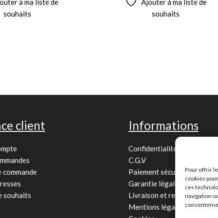
outer à ma liste de
Ajouter à ma liste de
souhaits
souhaits
ce client
Informations
ompte
Confidentialité
ommandes
C.G.V
Pour offrir 
de commande
Paiement sécurisé
cookies pour
resses
Garantie légale
ces technolo
e souhaits
Livraison et retour
navigation ou
consentement
Mentions légales