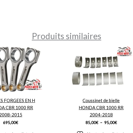
Produits similaires
Plage
de
prix :
85,00€
à
95,00€
ES FORGEES EN H
Coussinet de bielle
A CBR 1000 RR
HONDA CBR 1000 RR
2008-2015
2004-2018
695,00
€
85,00
€
–
95,00
€