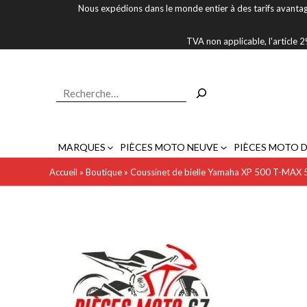
Aller
Nous expédions dans le monde entier à des tarifs avantag
au
contenu
TVA non applicable, l'article
Rechercher
MARQUES
PIÈCES MOTO NEUVE
PIÈCES MOTO 
Accueil
»
Boutique
»
Coussinet de bielle Yamaha XP 500 T-MAX