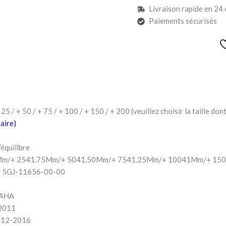
Livraison rapide en 24 
Paiements sécurisés
25 / + 50 / + 75 / + 100 / + 150 / + 200 (veuillez choisir la taille do
paire)
’équilibre
0Mm/+ 2541.75Mm/+ 5041.50Mm/+ 7541.25Mm/+ 10041Mm/+ 1
: 5GJ-11656-00-00
MAHA
2011
012-2016