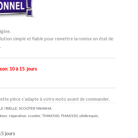
igine.
ution simple et fiable pour remettre la remise en état de
.
n: 10 à 15 jours
cette pièce s’adapte à votre moto avant de commander.
E / BIELLE
,
SCOOTER YAMAHA
teur
,
réparation
,
scooter
,
TMAX500
,
TMAX530
,
vilebrequin
,
15 jours