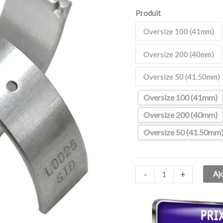
Yamaha
Produit
XP
500
Oversize 100 (41mm)
T-
Oversize 200 (40mm)
MAX
530
Oversize 50 (41.50mm)
2012-
2016
Oversize 100 (41mm)
Oversize 200 (40mm)
Oversize 50 (41.50mm
-
+
Aj