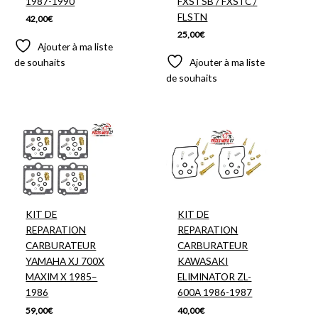
1987-1990
FXSTSB / FXSTC /
FLSTN
42,00
€
25,00
€
Ajouter à ma liste
de souhaits
Ajouter à ma liste
de souhaits
KIT DE
KIT DE
REPARATION
REPARATION
CARBURATEUR
CARBURATEUR
YAMAHA XJ 700X
KAWASAKI
MAXIM X 1985–
ELIMINATOR ZL-
1986
600A 1986-1987
59,00
€
40,00
€