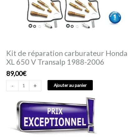
1988-
2006
Kit de réparation carburateur Honda
XL 650 V Transalp 1988-2006
89,00
€
-
+
Ajouter au panier