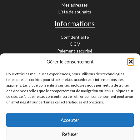
Mes adresses
Liste de souhaits
Informations
Confidentialité
C.G.V
Paiement sécurisé
Garantie légale
Gérer le consentement
Livraison et retour
Mentions légales
Pour offrir les meilleures expériences, nous utilisons des technologies
Cookies
telles que les cookies pour stocker et/ou accéder aux informations des
Contact
appareils. Le fait de consentir à ces technologies nous permettra de traiter
des données telles que le comportement de navigation ou les ID uniques sur
Paiement sécurisé
ce site. Le fait de ne pas consentir ou de retirer son consentement peut avoir
un effet négatif sur certaines caractéristiques et fonctions.
Accepter
Livraison 24/48H et 10/15 jours
Contactez-nous
Refuser