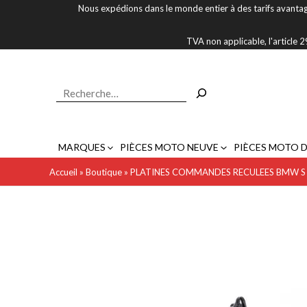
Aller
Nous expédions dans le monde entier à des tarifs avantag
au
contenu
TVA non applicable, l'article
Rechercher
MARQUES
PIÈCES MOTO NEUVE
PIÈCES MOTO 
Accueil
»
Boutique
»
PLATINES COMMANDES RECULEES BMW S 