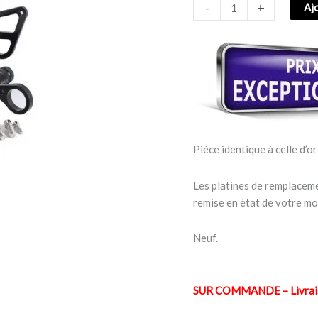
-
+
Aj
BMW
S
1000
RR
2009–
2014
Pièce identique à celle d’or
Les platines de remplaceme
remise en état de votre mo
Neuf.
SUR COMMANDE – Livraiso