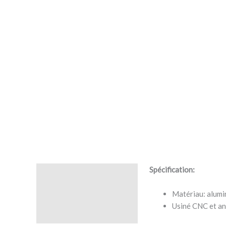
Spécification:
Description
Matériau: alum
Avis (0)
Usiné CNC et an