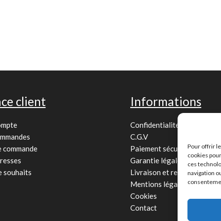
ce client
Informations
ompte
Confidentialité
ommandes
C.G.V
Pour offrir 
de commande
Paiement sécurisé
cookies pour
resses
Garantie légale
ces technolo
e souhaits
Livraison et retour
navigation ou
consentement
Mentions légales
Cookies
Contact