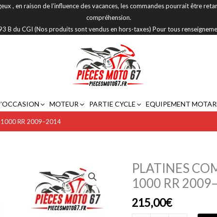
eux , en raison de l’influence des vacances, les commandes pourrait être reta
compréhension.
 293 B du CGI (Nos produits sont vendus en hors-taxes) Pour tous renseignem
D’OCCASION
MOTEUR
PARTIE CYCLE
EQUIPEMENT MOTAR
1000 RR 2009–2014
PLATINES CO
quantité
de
1000 RR 2009
PLATINES
215,00
€
COMMANDES
RECULEES