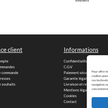
ce client
Informations
ompte
Confidentialité
ommandes
C.G.V
Pour offrir 
de commande
Paiement sécurisé
cookies pour
resses
Garantie légale
ces technolo
e souhaits
Livraison et retour
navigation ou
consentement
Mentions légales
Cookies
Contact