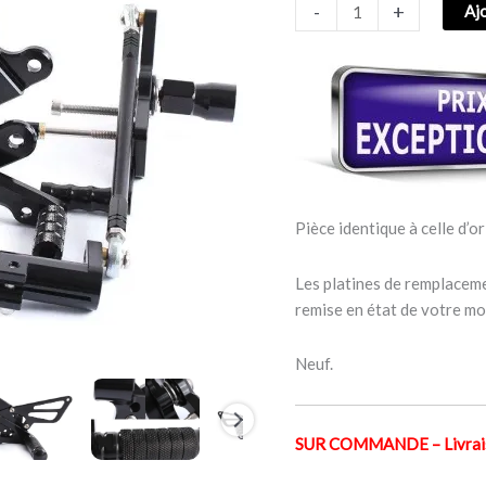
-
+
Aj
HONDA
CBR
1000
RR
NON-
ABS
2008–
2015
Pièce identique à celle d’or
Les platines de remplaceme
remise en état de votre mo
Neuf.
SUR COMMANDE – Livraiso