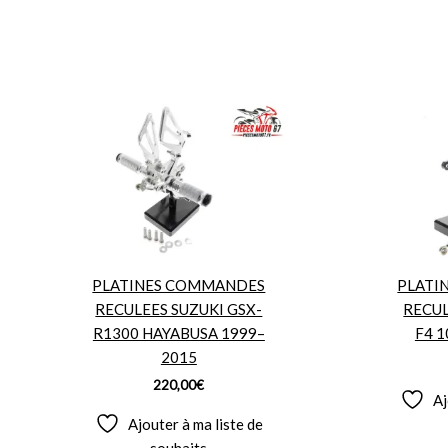
PLATINES COMMANDES
PLATI
RECULEES SUZUKI GSX-
RECU
R1300 HAYABUSA 1999–
F4 1
2015
220,00
€
Aj
Ajouter à ma liste de
souhaits