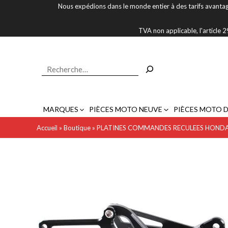
Aller
Nous expédions dans le monde entier à des tarifs avantag
au
contenu
TVA non applicable, l'article
Rechercher
MARQUES
PIÈCES MOTO NEUVE
PIÈCES MOTO 
Accueil
»
Boutique
»
PLATINES COMMANDES RECULEES HONDA 