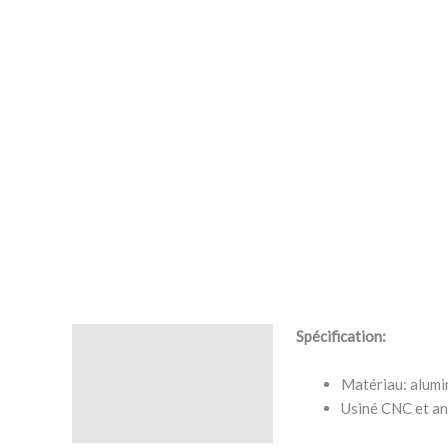
Spécification:
Description
Matériau: alum
Avis (0)
Usiné CNC et an