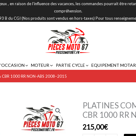
eux , en raison de l’influence des vacances, les commandes pourrait être reta
compréhension.
 293 B du CGI (Nos produits sont vendus en hors-taxes) Pour tous renseignem
D’OCCASION
MOTEUR
PARTIE CYCLE
EQUIPEMENT MOTAR
CBR 1000 RR NON-ABS 2008–2015
PLATINES CO
quantité
de
CBR 1000 RR 
PLATINES
215,00
€
COMMANDES
RECULEES